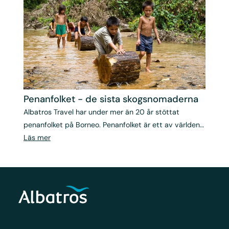
Penanfolket - de sista skogs­nomaderna
Albatros Travel har under mer än 20 år stöttat
penanfolket på Borneo. Penanfolket är ett av världens
sista jägar-samlarfolk.
Läs mer