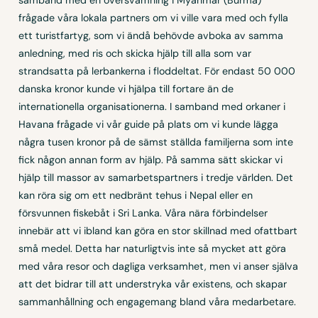
frågade våra lokala partners om vi ville vara med och fylla
ett turistfartyg, som vi ändå behövde avboka av samma
anledning, med ris och skicka hjälp till alla som var
strandsatta på lerbankerna i floddeltat. För endast 50 000
danska kronor kunde vi hjälpa till fortare än de
internationella organisationerna. I samband med orkaner i
Havana frågade vi vår guide på plats om vi kunde lägga
några tusen kronor på de sämst ställda familjerna som inte
fick någon annan form av hjälp. På samma sätt skickar vi
hjälp till massor av samarbetspartners i tredje världen. Det
kan röra sig om ett nedbränt tehus i Nepal eller en
försvunnen fiskebåt i Sri Lanka. Våra nära förbindelser
innebär att vi ibland kan göra en stor skillnad med ofattbart
små medel. Detta har naturligtvis inte så mycket att göra
med våra resor och dagliga verksamhet, men vi anser själva
att det bidrar till att understryka vår existens, och skapar
sammanhållning och engagemang bland våra medarbetare.