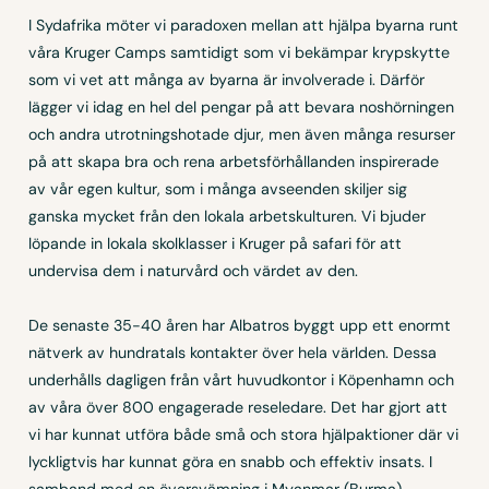
I Sydafrika möter vi paradoxen mellan att hjälpa byarna runt
våra Kruger Camps samtidigt som vi bekämpar krypskytte
som vi vet att många av byarna är involverade i. Därför
lägger vi idag en hel del pengar på att bevara noshörningen
och andra utrotningshotade djur, men även många resurser
på att skapa bra och rena arbetsförhållanden inspirerade
av vår egen kultur, som i många avseenden skiljer sig
ganska mycket från den lokala arbetskulturen. Vi bjuder
löpande in lokala skolklasser i Kruger på safari för att
undervisa dem i naturvård och värdet av den.
De senaste 35-40 åren har Albatros byggt upp ett enormt
nätverk av hundratals kontakter över hela världen. Dessa
underhålls dagligen från vårt huvudkontor i Köpenhamn och
av våra över 800 engagerade reseledare. Det har gjort att
vi har kunnat utföra både små och stora hjälpaktioner där vi
lyckligtvis har kunnat göra en snabb och effektiv insats. I
samband med en översvämning i Myanmar (Burma)