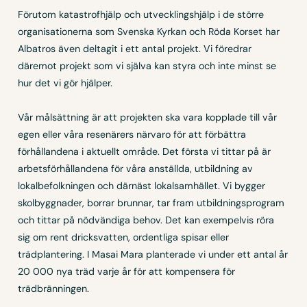
Förutom katastrofhjälp och utvecklingshjälp i de större
organisationerna som Svenska Kyrkan och Röda Korset har
Albatros även deltagit i ett antal projekt. Vi föredrar
däremot projekt som vi själva kan styra och inte minst se
hur det vi gör hjälper.
Vår målsättning är att projekten ska vara kopplade till vår
egen eller våra resenärers närvaro för att förbättra
förhållandena i aktuellt område. Det första vi tittar på är
arbetsförhållandena för våra anställda, utbildning av
lokalbefolkningen och därnäst lokalsamhället. Vi bygger
skolbyggnader, borrar brunnar, tar fram utbildningsprogram
och tittar på nödvändiga behov. Det kan exempelvis röra
sig om rent dricksvatten, ordentliga spisar eller
trädplantering. I Masai Mara planterade vi under ett antal år
20 000 nya träd varje år för att kompensera för
trädbränningen.