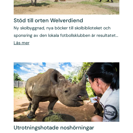
Stöd till orten Welverdiend
Ny skolbyggnad, nya böcker till skolbiblioteket och
sponsring av den lokala fotbollsklubben är resultatet
av Albatros engagemang i den lilla sydafrikanska
Läs mer
orten.
Utrotnings­hotade noshörningar