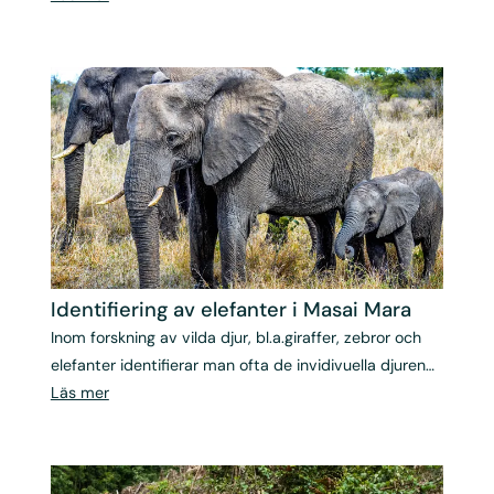
synliga.
Identifiering av elefanter i Masai Mara
Inom forskning av vilda djur, bl.a.giraffer, zebror och
elefanter identifierar man ofta de invidivuella djuren
med hjälp av teckningar eller fotografier.
Läs mer