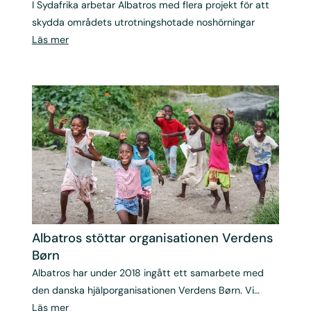
I Sydafrika arbetar Albatros med flera projekt för att
skydda områdets utrotningshotade noshörningar
Läs mer
Albatros stöttar organisationen Verdens
Børn
Albatros har under 2018 ingått ett samarbete med
den danska hjälporganisationen Verdens Børn. Vi
stöttar dem ekonomiskt och hjälper dem att bli mer
Läs mer