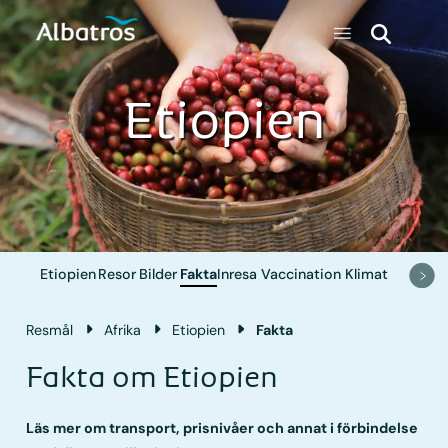
Etiopien
Etiopien
Resor
Bilder
Fakta
Inresa
Vaccination
Klimat
Resmål
Afrika
Etiopien
Fakta
Fakta om Etiopien
Läs mer om transport, prisnivåer och annat i förbindelse