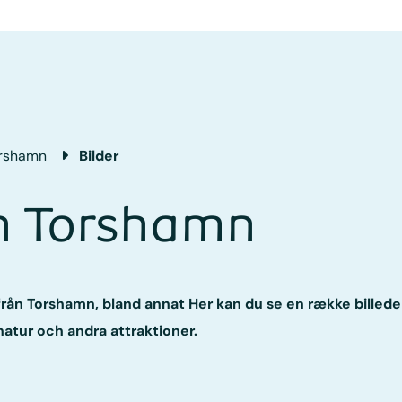
rshamn
Bilder
on Torshamn
från Torshamn, bland annat Her kan du se en række billede
atur och andra attraktioner.