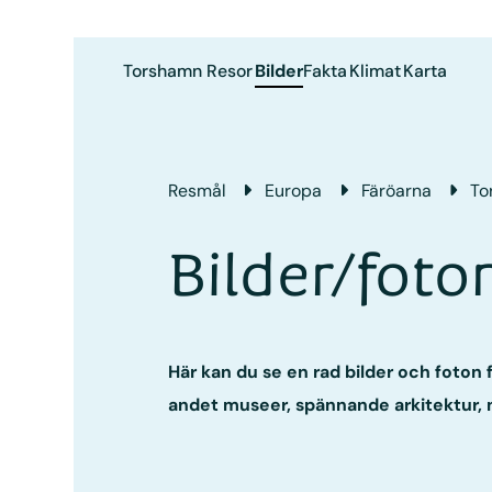
Torshamn
Resor
Bilder
Fakta
Klimat
Karta
Resmål
Europa
Färöarna
To
Bilder/fot
Här kan du se en rad bilder och foton 
andet museer, spännande arkitektur, n