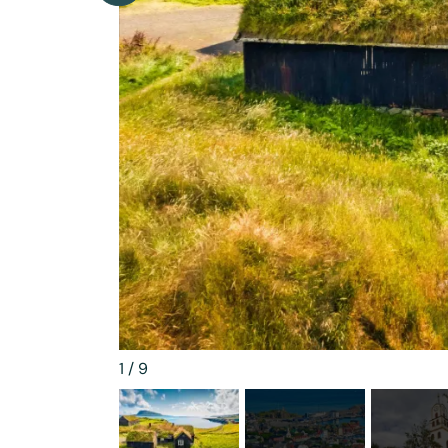
1
/
9