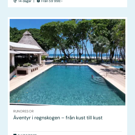
14 dagar
|
Från 59 998:-
RUNDRESOR
Äventyr i regnskogen – från kust till kust