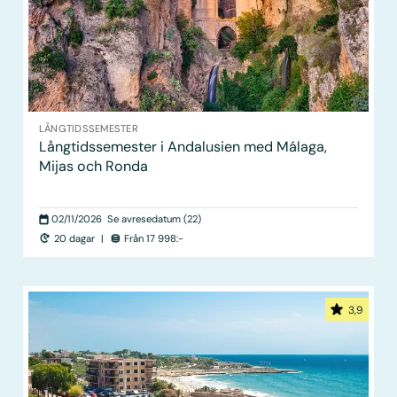
LÅNGTIDS­SEMESTER
Långtidssemester i Andalusien med Málaga,
Mijas och Ronda
02/11/2026
Se avresedatum (22)
20 dagar
|
Från 17 998:-
3,9