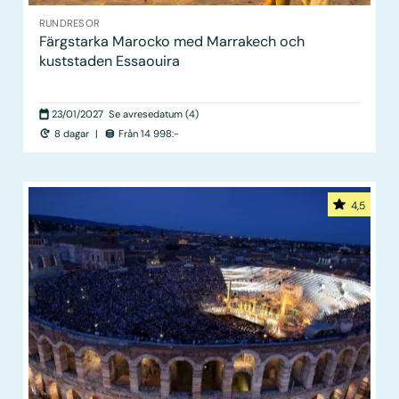
RUNDRESOR
Färgstarka Marocko med Marrakech och
kuststaden Essaouira
23/01/2027
Se avresedatum (4)
8 dagar
|
Från 14 998:-
4,5