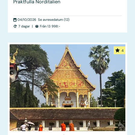
Praktfulla Norditalien
04/10/2026
Se avresedatum (12)
7 dagar
|
Från 13 998:-
4