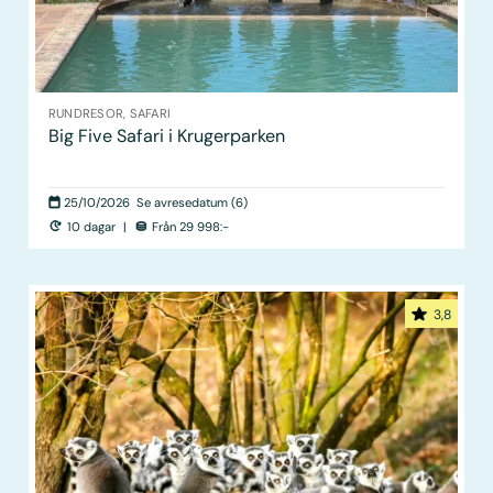
RUNDRESOR, SAFARI
Big Five Safari i Krugerparken
25/10/2026
Se avresedatum (6)
10 dagar
|
Från 29 998:-
3,8