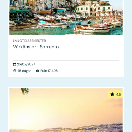
LÅNGTIDS­SEMESTER
Vårkänslor i Sorrento
25/02/2027
15 dagar
|
Från 17 498:-
4,5