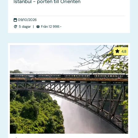
Istanbul - porten till Orienten
09/10/2026
5 dagar
|
Från 12 998:-
4,8