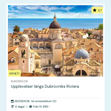
3,7
NYHET!
RUNDRESOR
Upplevelser längs Dubrovniks Riviera
26/09/2026
Se avresedatum (3)
8 dagar
|
Från 15 998:-