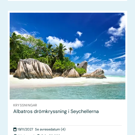
KRYSSNINGAR
Albatros drömkryssning i Seychellerna
19/11/2027
Se avresedatum (4)