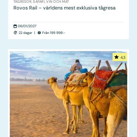
TÅGRESOR, SAFARI, VIN OCH MAT
Rovos Rail – världens mest exklusiva tågresa
06/01/2027
22 dagar
|
Från 199 998:-
4,3