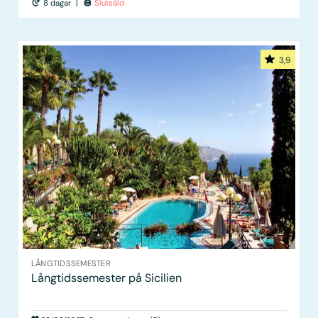
8 dagar
|
Slutsåld
3,9
LÅNGTIDS­SEMESTER
Långtidssemester på Sicilien