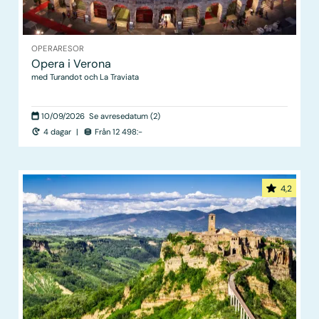
OPERARESOR
Opera i Verona
med Turandot och La Traviata
10/09/2026
Se avresedatum (2)
4 dagar
|
Från 12 498:-
4,2