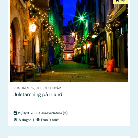
4,3
RUNDRESOR, JUL OCH NYÅR
Julstämning på Irland
15/11/2026
Se avresedatum (3)
5 dagar
|
Från 9 498:-