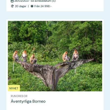
28/02/2027
Se avresedatum (5)
20 dagar
|
Från 24 998:-
NYHET
RUNDRESOR
Äventyrliga Borneo