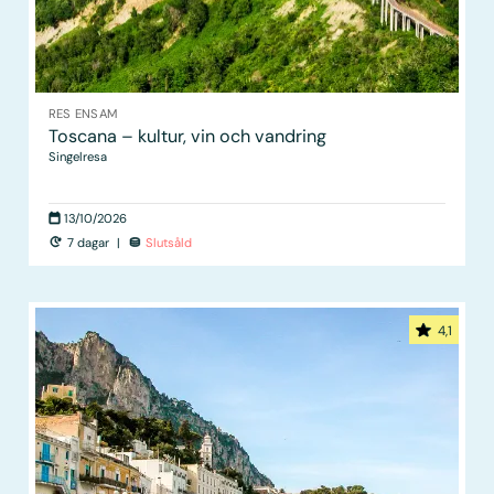
RES ENSAM
Toscana – kultur, vin och vandring
Singelresa
13/10/2026
7 dagar
|
Slutsåld
4,1