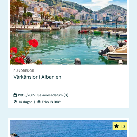
RUNDRESOR
Vårkänslor i Albanien
19/03/2027
Se avresedatum (3)
14 dagar
|
Från 18 998:-
4,3