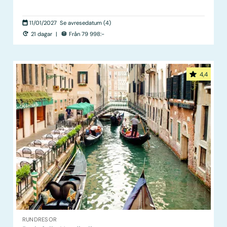
11/01/2027
Se avresedatum (4)
21 dagar
|
Från 79 998:-
4,4
RUNDRESOR