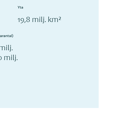
Yta
19,8 milj. km²
narantal)
milj.
 milj.