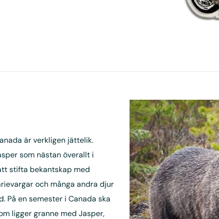
nada är verkligen jättelik.
asper som nästan överallt i
att stifta bekantskap med
rärievargar och många andra djur
nd. På en semester i Canada ska
som ligger granne med Jasper,