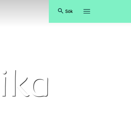
Sök
ika