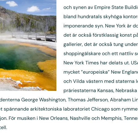
och synen av Empire State Build
bland hundratals skyhöga kontors
imponerande syn. New York är do
det är också förstklassig konst 
gallerier, det är också tung unde
shoppingälskare och ett nattliv so
New York Times har delats ut. US
mycket ”europeiska” New England
och Vilda västern med staterna 
präriestaterna Kansas, Nebrask
denterna George Washington, Thomas Jefferson, Abraham Lin
et spännande arkitektoniska laboratoriet Chicago som rymmer
ejon. För musiken i New Orleans, Nashville och Memphis, Tennes
ell.