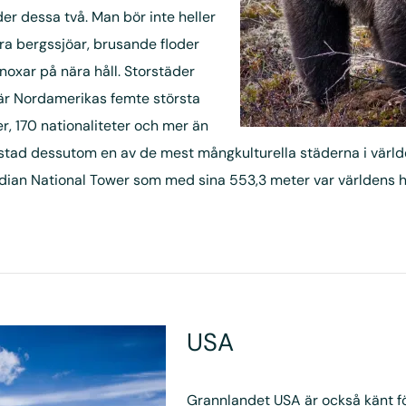
er dessa två. Man bör inte heller
ra bergssjöar, brusande floder
noxar på nära håll. Storstäder
o är Nordamerikas femte största
, 170 nationaliteter och mer än
stad dessutom en av de mest mångkulturella städerna i värl
n National Tower som med sina 553,3 meter var världens hög
USA
Grannlandet USA är också känt f