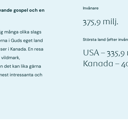
Invånare
vande gospel och en
375,9 milj.
ig många olika slags
Största land (efter invå
erna i Guds eget land
lser i Kanada. En resa
USA – 335,9 
 vildmark,
Kanada – 40
 det kan lika gärna
mest intressanta och