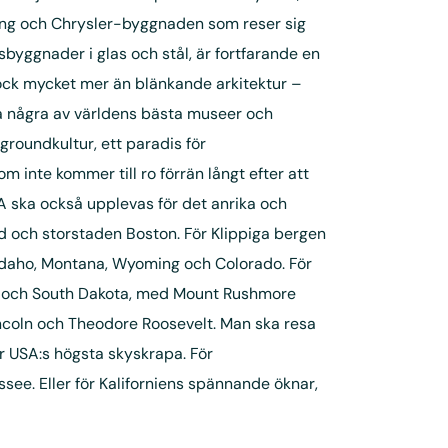
ing och Chrysler-byggnaden som reser sig
byggnader i glas och stål, är fortfarande en
ck mycket mer än blänkande arkitektur –
på några av världens bästa museer och
rgroundkultur, ett paradis för
m inte kommer till ro förrän långt efter att
A ska också upplevas för det anrika och
 och storstaden Boston. För Klippiga bergen
Idaho, Montana, Wyoming och Colorado. För
a och South Dakota, med Mount Rushmore
coln och Theodore Roosevelt. Man ska resa
 USA:s högsta skyskrapa. För
see. Eller för Kaliforniens spännande öknar,