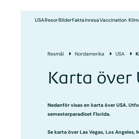
USA
Resor
Bilder
Fakta
Inresa
Vaccination
Klim
Resmål
Nordamerika
USA
K
Karta över
Nedanför visas en karta över USA. Utfo
semesterparadiset Florida.
Se karta över
Las Vegas
,
Los Angeles
,
M