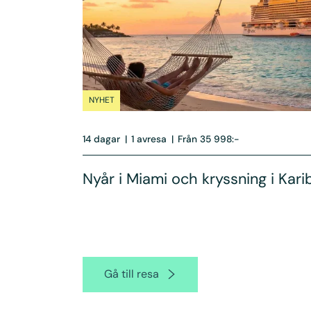
NYHET
14 dagar
|
1 avresa
|
Från 35 998:-
Nyår i Miami och kryssning i Kari
Gå till resa