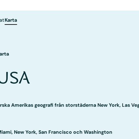
at
Karta
arta
 USA
rska Amerikas geografi från storstäderna New York, Las Ve
iami
,
New York
,
San Francisco
och
Washington