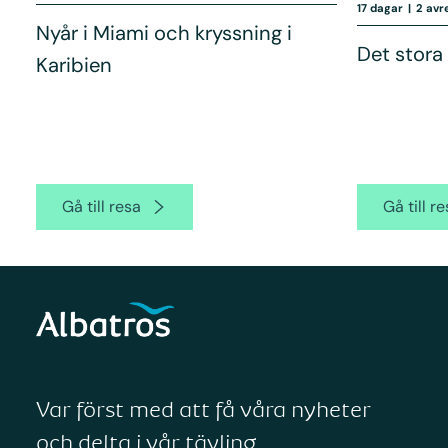
17 dagar
|
2 avr
Nyår i Miami och kryssning i
Det stora
Karibien
Gå till resa
Gå till r
Var först med att få våra nyheter
och delta i vår tävling