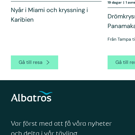
19 dagar
|
1 avr
Nyår i Miami och kryssning i
Drömkrys
Karibien
Panamaka
Från Tampa ti
Gå till resa
Gå till r
Var först med att få våra nyheter
och delta i vår tävling