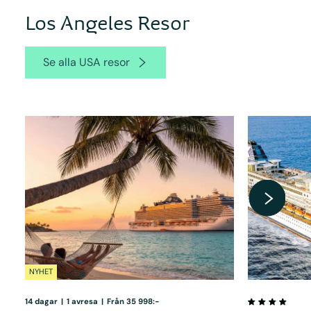
Los Angeles Resor
Se alla USA resor
NYHET
14 dagar
|
1 avresa
|
Från 35 998:-