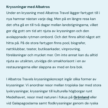
Kryssningar med Albatros
Under en kryssning med Albatros Travel lägger fartyget till i
nya hamnar nästan varje dag. Men på en längre resa kan
det ofta gå en till två dagar mellan landstigningarna, vilket
ger dig gott om tid att njuta av kryssningen och den
avslappnade rytmen ombord. Och det finns alltid något att
hitta på. På de stora fartygen finns pool, biografer,
nattklubbar, teater, butiksarkader, vinprovning,
föreläsningar och mycket mer. Om inte annat kan du alltid
njuta av utsikten, utvidga din smakhorisont i en av
restaurangerna eller slappna av med en bra bok.
I Albatros Travels kryssningskoncept ingår olika former av
kryssningar. Vi anordnar resor mellan tropiska öar med stora
lyxkryssningar, kryssningar till kulturella högborgar runt
Medelhavet, resor med naturen i fokus på
Grönland
eller
vid Galapagosöarna samt flodkryssningar genom de ryska