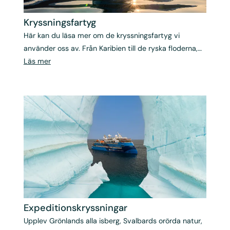
Kryssningsfartyg
Här kan du läsa mer om de kryssningsfartyg vi
använder oss av. Från Karibien till de ryska floderna,
från Galapagos till Medelhavet.
Läs mer
Expeditions­kryssningar
Upplev Grönlands alla isberg, Svalbards orörda natur,