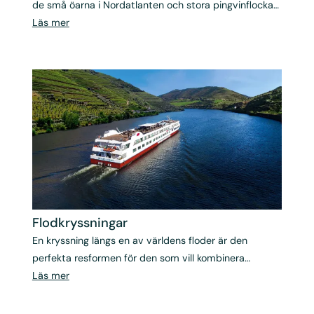
de små öarna i Nordatlanten och stora pingvinflockar
på Antarktis med Albatros Travels
Läs mer
expeditionskryssningar.
Flod­kryssningar
En kryssning längs en av världens floder är den
perfekta resformen för den som vill kombinera
kulturellt och historiskt innehåll med komfort och
Läs mer
avkoppling.