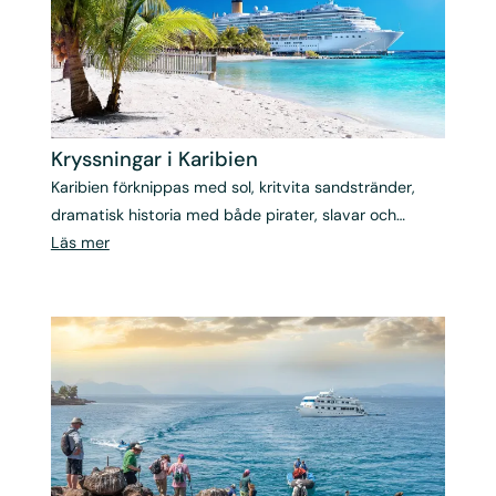
Kryssningar i Karibien
Karibien förknippas med sol, kritvita sandstränder,
dramatisk historia med både pirater, slavar och
kolonialherrar i huvudrollerna och en avslappnad
Läs mer
stämning som smittar av sig.