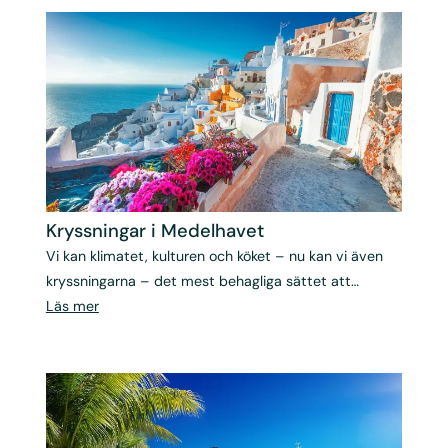
Kryssningar i Medelhavet
Vi kan klimatet, kulturen och köket – nu kan vi även
kryssningarna – det mest behagliga sättet att
uppleva det bästa Medelhavsländerna har att
Läs mer
erbjuda.