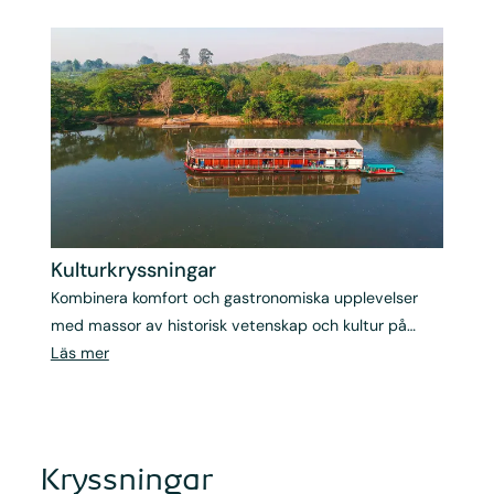
världens mest exotiska platser.
Kultur­kryssningar
Kombinera komfort och gastronomiska upplevelser
med massor av historisk vetenskap och kultur på
Albatros Travels kulturkryssningar.
Läs mer
Kryssningar