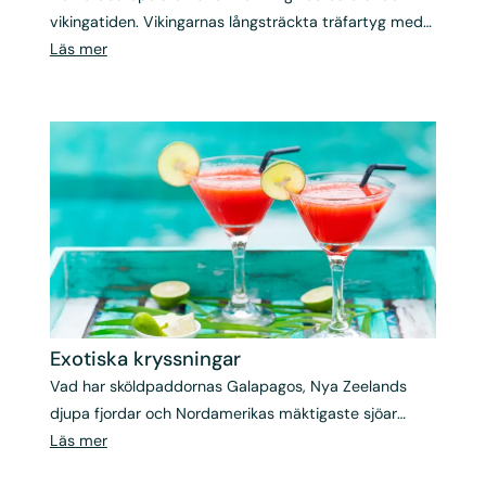
vikingatiden. Vikingarnas långsträckta träfartyg med
segel och åror har sedan dess bytts ut mot moderna
Läs mer
kryssningsfartyg med restaurang, soldäck och privata
hytter.
Exotiska kryssningar
Vad har sköldpaddornas Galapagos, Nya Zeelands
djupa fjordar och Nordamerikas mäktigaste sjöar
gemensamt? Du har möjlighet att få uppleva dem alla
Läs mer
och mer därtill med Albatros kryssningsresor till