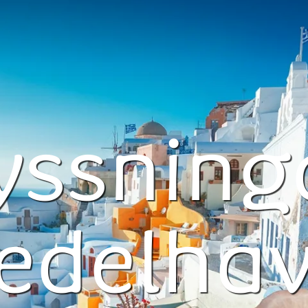
yssninga
edelhav