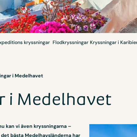
xpeditions kryssningar
Flod­kryssningar
Kryssningar i Karibie
ingar i Medelhavet
r i Medelhavet
nu kan vi även kryssningarna –
a det bästa Medelhavsländerna har