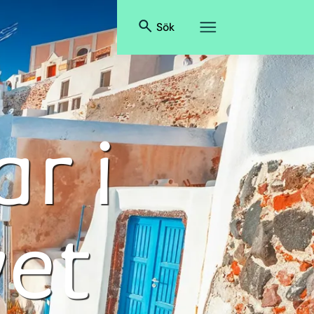
Sök
r i
et