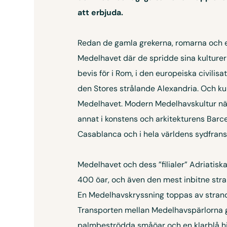
att erbjuda.
Redan de gamla grekerna, romarna och e
Medelhavet där de spridde sina kulturer 
bevis för i Rom, i den europeiska civilis
den Stores strålande Alexandria. Och ku
Medelhavet. Modern Medelhavskultur när
annat i konstens och arkitekturens Barc
Casablanca och i hela världens sydfrans
Medelhavet och dess ”filialer” Adriatis
400 öar, och även den mest inbitne stran
En Medelhavskryssning toppas av strand
Transporten mellan Medelhavspärlorna går
palmbeströdda småöar och en klarblå himm