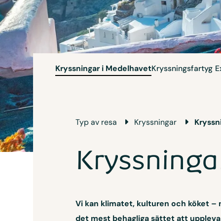
Kryssningar i Medelhavet
Kryssningsfartyg
E
Typ av resa
Kryssningar
Kryssn
Kryssninga
Vi kan klimatet, kulturen och köket – 
det mest behagliga sättet att upplev