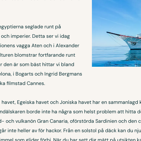
gyptierna seglade runt på
och imperier. Detta ser vi idag
ationens vagga Aten och i Alexander
lturen blomstrar fortfarande runt
 den är som bäst hittar vi bland
elona, i Bogarts och Ingrid Bergmans
ka filmstad Cannes.
ka havet, Egeiska havet och Joniska havet har en sammanlagd 
dälskaren borde inte ha några som helst problem att hitta det
- och vulkanön Gran Canaria, oförstörda Sardinien och den 
 inte heller av för hackor. Från en solstol på däck kan du nju
el som glider förbi. När du har sett dig mätt på utsikten kan