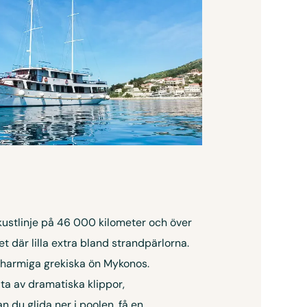
kustlinje på 46 000 kilometer och över
 där lilla extra bland strandpärlorna.
charmiga grekiska ön Mykonos.
ta av dramatiska klippor,
 du glida ner i poolen, få en