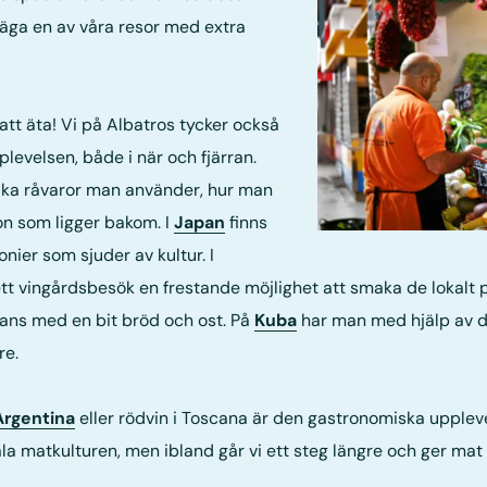
äga en av våra resor med extra
 att äta! Vi på Albatros tycker också
levelsen, både i när och fjärran.
vilka råvaror man använder, hur man
ion som ligger bakom. I
Japan
finns
ier som sjuder av kultur. I
tt vingårdsbesök en frestande möjlighet att smaka de lokalt
mans med en bit bröd och ost. På
Kuba
har man med hjälp av de
re.
Argentina
eller rödvin i Toscana är den gastronomiska uppleve
ala matkulturen, men ibland går vi ett steg längre och ger mat