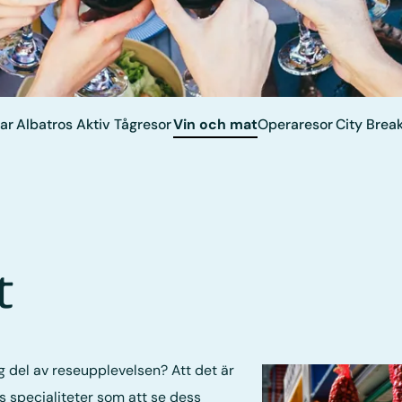
ar
Albatros Aktiv
Tågresor
Vin och mat
Operaresor
City Brea
t
g del av reseupplevelsen? Att det är
s specialiteter som att se dess