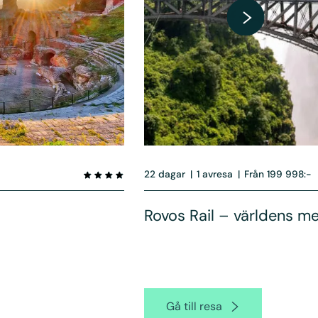
22 dagar
|
1 avresa
|
Från 199 998:-
Rovos Rail – världens me
Gå till resa