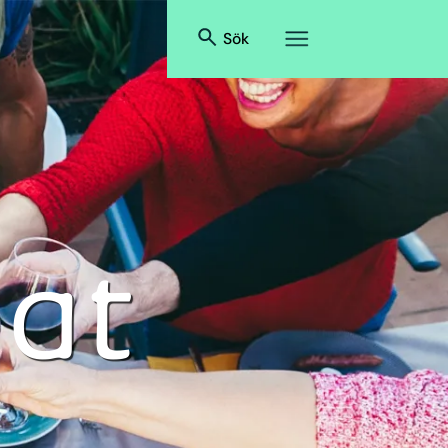
Sök
mat