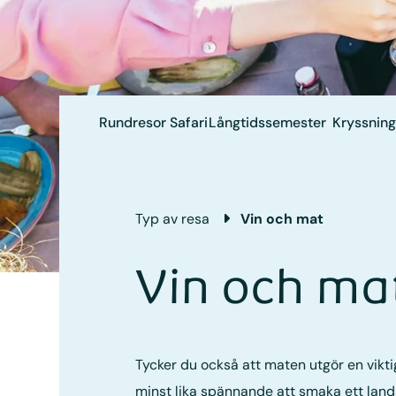
Rundresor
Safari
Långtids­semester
Kryssning
Typ av resa
Vin och mat
Vin och ma
Tycker du också att maten utgör en vikti
minst lika spännande att smaka ett land