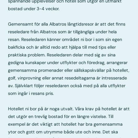
spännande upplevelser och hotell som utgör en utmärkt
bostad under 3-4 veckor.
Gemensamt för alla Albatros långtidsresor är att det finns
reseledare från Albatros som är tillgängliga under hela
resan. Reseledaren känner området ni bor i som sin egen
bakficka och är alltid redo att hjälpa till med tips eller
praktiska problem. Reseledaren delar med sig av sina
gedigna kunskaper under utflykter och föredrag, arrangerar
gemensamma promenader eller sällskapskvällar på hotellet,
golf, vinprovning eller annat resedeltagarna är intresserade
av. Självklart följer reseledaren också med på alla utflykter
som ingår i resans pris.
Hotellet ni bor på är noga utvalt. Våra krav på hotellet är att
det utgör en trevlig bostad för en längre vistelse. Till
exempel är det viktigt att hotellet har bra gemensamma
ytor och gott om utrymme både ute och inne. Det ska