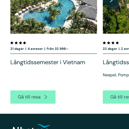
21 dagar
|
4 avresor
|
Från 32 998:-
22 dagar
|
2 av
Långtidssemester i Vietnam
Långtidss
Neapel, Pompe
Gå till resa
Gå till r