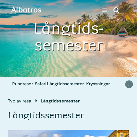
Långtids­
semester
Rundresor
Safari
Långtids­semester
Kryssningar
Typ av resa
Långtids­semester
Långtids­semester