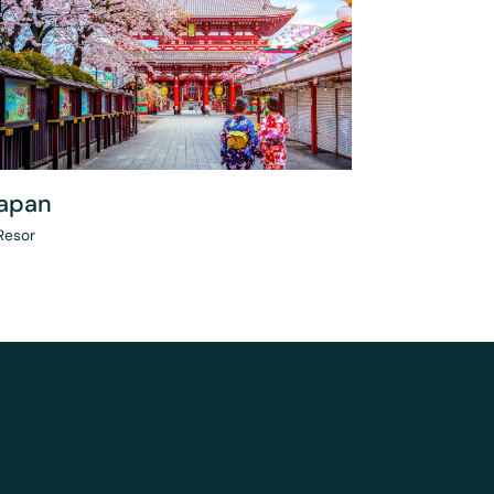
apan
Resor