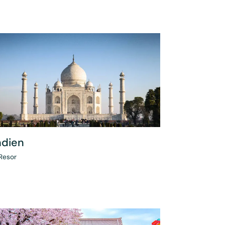
ndien
Resor