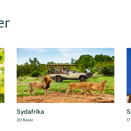
er
Sydafrika
S
20
Resor
17