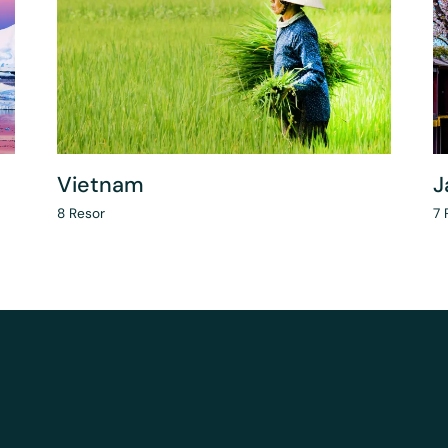
Vietnam
J
8
Resor
7