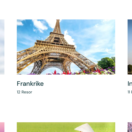
Frankrike
I
12
Resor
11