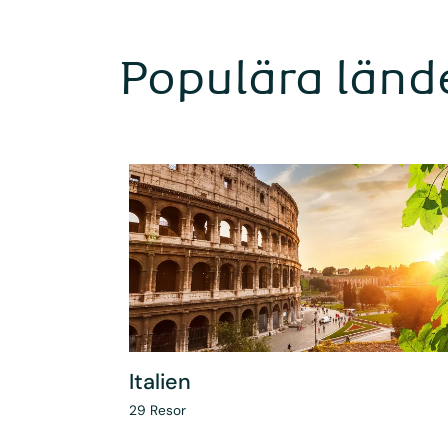
Populära länd
Italien
29
Resor