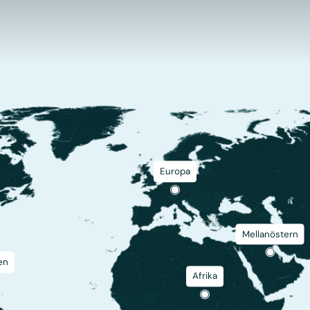
Europa
Mellanöstern
en
Afrika