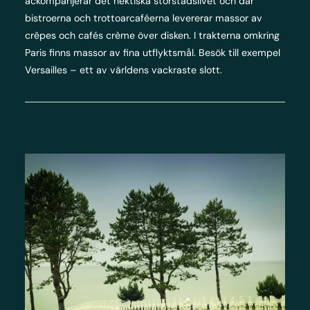
ackompanjerar det hektiska storstadslivet och där
bistroerna och trottoarcaféerna levererar massor av
crêpes och cafés crème över disken. I trakterna omkring
Paris finns massor av fina utflyktsmål. Besök till exempel
Versailles – ett av världens vackraste slott.