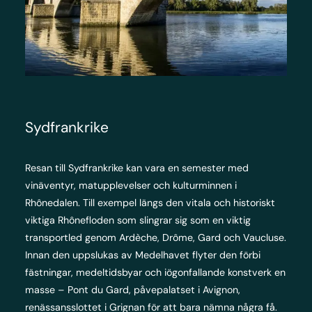
Sydfrankrike
Resan till Sydfrankrike kan vara en semester med
vinäventyr, matupplevelser och kulturminnen i
Rhônedalen. Till exempel längs den vitala och historiskt
viktiga Rhônefloden som slingrar sig som en viktig
transportled genom Ardèche, Drôme, Gard och Vaucluse.
Innan den uppslukas av Medelhavet flyter den förbi
fästningar, medeltidsbyar och iögonfallande konstverk en
masse – Pont du Gard, påvepalatset i Avignon,
renässansslottet i Grignan för att bara nämna några få.