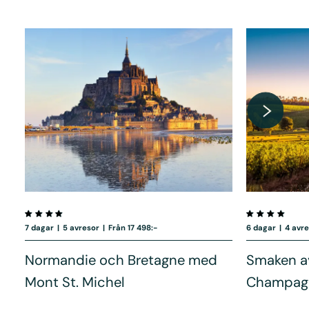
7 dagar
|
5 avresor
|
Från 17 498:-
6 dagar
|
4 avr
Normandie och Bretagne med
Smaken av
Mont St. Michel
Champagn