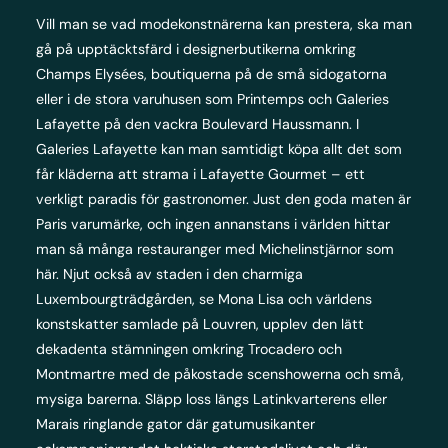
Vill man se vad modekonstnärerna kan prestera, ska man
gå på upptäcktsfärd i designerbutikerna omkring
Champs Elysées, boutiquerna på de små sidogatorna
eller i de stora varuhusen som Printemps och Galeries
Lafayette på den vackra Boulevard Haussmann. I
Galeries Lafayette kan man samtidigt köpa allt det som
får kläderna att strama i Lafayette Gourmet – ett
verkligt paradis för gastronomer. Just den goda maten är
Paris varumärke, och ingen annanstans i världen hittar
man så många restauranger med Michelinstjärnor som
här. Njut också av staden i den charmiga
Luxembourgträdgården, se Mona Lisa och världens
konstskatter samlade på Louvren, upplev den lätt
dekadenta stämningen omkring Trocadero och
Montmartre med de påkostade scenshowerna och små,
mysiga barerna. Släpp loss längs Latinkvarterens eller
Marais ringlande gator där gatumusikanter