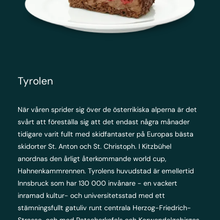
Tyrolen
När våren sprider sig över de österrikiska alperna är det
svårt att föreställa sig att det endast några månader
tidigare varit fullt med skidfantaster på Europas bästa
skidorter St. Anton och St. Christoph. I Kitzbühel
anordnas den årligt återkommande world cup,
Hahnenkammrennen. Tyrolens huvudstad är emellertid
Innsbruck som har 130 000 invånare - en vackert
inramad kultur- och universitetsstad med ett
stämningsfullt gatuliv runt centrala Herzog-Friedrich-
Strasse och med Patscherkofels och Karwendelgebirges