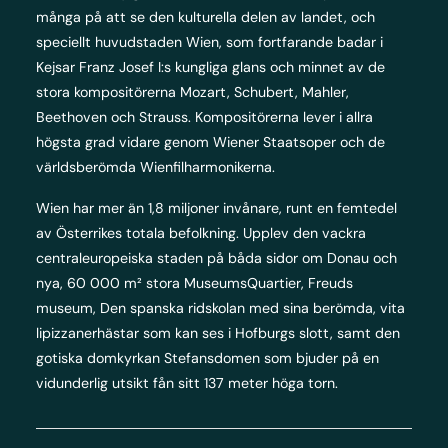
många på att se den kulturella delen av landet, och
speciellt huvudstaden Wien, som fortfarande badar i
Kejsar Franz Josef I:s kungliga glans och minnet av de
stora kompositörerna Mozart, Schubert, Mahler,
Beethoven och Strauss. Kompositörerna lever i allra
högsta grad vidare genom Wiener Staatsoper och de
världsberömda Wienfilharmonikerna.
Wien har mer än 1,8 miljoner invånare, runt en femtedel
av Österrikes totala befolkning. Upplev den vackra
centraleuropeiska staden på båda sidor om Donau och
nya, 60 000 m² stora MuseumsQuartier, Freuds
museum, Den spanska ridskolan med sina berömda, vita
lipizzanerhästar som kan ses i Hofburgs slott, samt den
gotiska domkyrkan Stefansdomen som bjuder på en
vidunderlig utsikt fån sitt 137 meter höga torn.