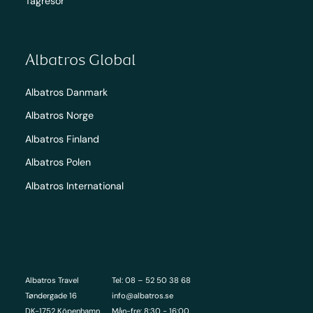
Tågresor
Albatros Global
Albatros Danmark
Albatros Norge
Albatros Finland
Albatros Polen
Albatros International
Albatros Travel
Tel: 08 – 52 50 38 68
Tøndergade 16
info@albatros.se
DK-1752 Köpenhamn
Mån-fre: 8:30 - 16:00