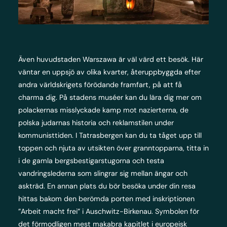
Även huvudstaden Warszawa är väl värd ett besök. Här
väntar en uppsjö av olika kvarter, återuppbyggda efter
andra världskrigets förödande framfart, på att få
charma dig. På stadens muséer kan du lära dig mer om
polackernas misslyckade kamp mot nazierterna, de
polska judarnas historia och reklamstilen under
kommunisttiden. I Tatrasbergen kan du ta tåget upp till
toppen och njuta av utsikten över granntopparna, titta in
i de gamla bergsbestigarstugorna och testa
vandringslederna som slingrar sig mellan ängar och
askträd. En annan plats du bör besöka under din resa
hittas bakom den berömda porten med inskriptionen
”Arbeit macht frei” i Auschwitz-Birkenau. Symbolen för
det förmodligen mest makabra kapitlet i europeisk