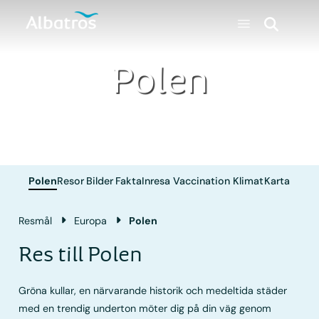
Polen
Polen
Resor
Bilder
Fakta
Inresa
Vaccination
Klimat
Karta
Resmål
Europa
Polen
Res till Polen
Gröna kullar, en närvarande historik och medeltida städer
med en trendig underton möter dig på din väg genom