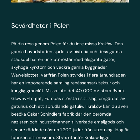
Sevärdheter i Polen
På din resa genom Polen får du inte missa Kraków. Den
gamla huvudstaden sjuder av historia och dess gamla
stadsdel har en unik atmosfär med eleganta gator,
skyhöga kyrktorn och vackra gamla byggnader.
Wawelslottet, varifrån Polen styrdes i flera århundraden,
har en imponerande samling renässansarkitektur och
kunglig grannlåt. Missa inte det 40 000 m² stora Rynek
Glowny-torget, Europas största i sitt slag, omgärdat av
gatuhus och ett sprudlande gatuliv. I Kraków kan du även
besöka Oskar Schindlers fabrik där den berömda
nazisten och industrimannen tillverkade emaljgods och
senare räddade nästan 1 200 judar från utrotning. Idag är
fabriken ett museum. Strax utanför Kraków ligger