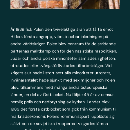
År 1939 fick Polen den tvivelaktiga äran att få ta emot
Hitlers första angrepp, vilket innebar inledningen på
andra världskriget. Polen blev centrum för de stridande
parternas maktkamp och för den nazistiska raspolitiken.
Judar och andra polska minoriteter samlades i ghetton,
utrotades eller tvångsförflyttades till arbetsläger. Vid
krigets slut hade i stort sett alla minoriteter utrotats,
invånarantalet hade sjunkit med sex miljoner och Polen
blev, tillsammans med många andra östeuropeiska
länder, en del av Östblocket. Nu följde 45 år av censur,
hemlig polis och nedbrytning av kyrkan. Landet blev
1989 det första östblocket som gick från kommunism till
marknadsekonomi. Polens kommunistparti upplöste sig
självt och de sovjetiska trupperna tvingades lämna