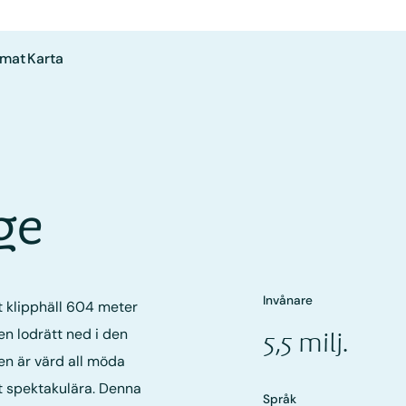
imat
Karta
ge
Invånare
t klipphäll 604 meter
n lodrätt ned i den
5,5 milj.
len är värd all möda
t spektakulära. Denna
Språk