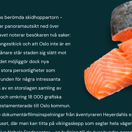
ens berömda skidhoppartorn -
bar panoramautsikt ned över
vet noterar besökaren två saker:
ångestkick och att Oslo inte är en
ånare står staden sig slätt mot
det möjliggör dock nya
 stora personligheter som
unden för några intressanta
 av en storslagen samling av
 och omkring 18 000 grafiska
testamenterade till Oslo kommun.
e dokumentärfilmsinspelningar från äventyraren Heyerdahls ex
set, där man kan titta på vikingaskepp som seglar hela vägen