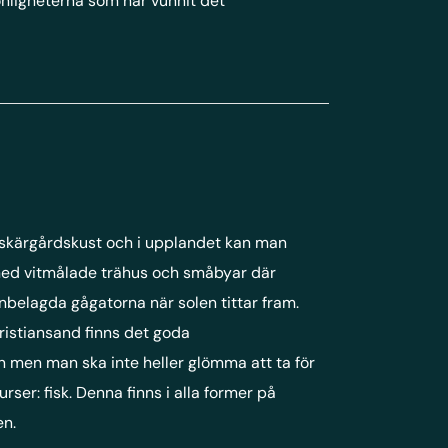
sonligheterna som har vunnit det
 skärgårdskust och i upplandet kan man
med vitmålade trähus och småbyar där
nbelagda gågatorna när solen tittar fram.
ristiansand finns det goda
en men man ska inte heller glömma att ta för
rser: fisk. Denna finns i alla former på
en.