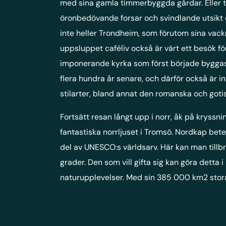
med sina gamla timmerbyggda gårdar. Eller ti
öronbedövande forsar och svindlande utsikt 
inte heller Trondheim, som förutom sina vack
uppsluppet caféliv också är värt ett besök f
imponerande kyrka som först började byggas 
flera hundra år senare, och därför också är in
stilarter, bland annat den romanska och goti
Fortsätt resan långt upp i norr, åk på kryssn
fantastiska norrljuset i Tromsö. Nordkap bet
del av UNESCO:s världsarv. Här kan man tillbr
grader. Den som vill gifta sig kan göra detta 
naturupplevelser. Med sin 385 000 km2 stora 