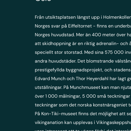
Från utsiktsplatsen längst upp i Holmenkoll
Norges svar på Eiffeltornet - finns en under
Norges huvudstad. Mer än 400 meter över ha
att skidhoppning är en riktig adrenalin- och 
speciellt stor storstad. Med sina 575 000 inv
andra huvudstäder. Det blomstrande välstån
prestigefyllda byggnadsprojekt, och stadens
Edvard Munch och Thor Heyerdahl har lagt gr
utställningar. På Munchmuseet kan man njuta
över 1 000 målningar, 5 000 små teckningar
teckningar som det norska konstnärsgeniet 
På Kon-Tiki-museet finns det möjlighet att s
vikinganation kan upplevas i Vikingaskeppshu