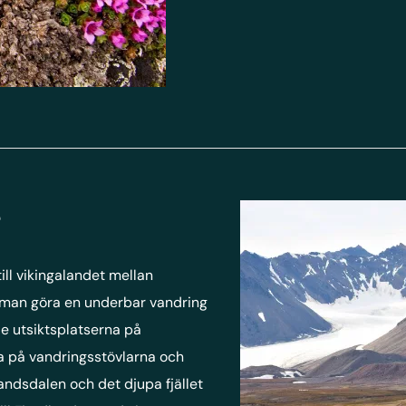
e
ll vikingalandet mellan
 man göra en underbar vandring
e utsiktsplatserna på
Ta på vandringsstövlarna och
randsdalen och det djupa fjället