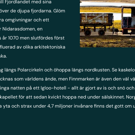
ll Fjordlandet med sina
över de djupa fjordarna. Glöm
ra omgivningar och ett
ör Nidarasdomen, en
år 1070 men slutfördes först
fluerad av olika arkitektoniska
ska.
ing längs Polarcirkeln och öhoppa längs nordkusten. Se kaskel
ecknas som världens ände, men Finnmarken är även den väl värd
inga natten på ett Igloo-hotell - allt är gjort av is och snö 
i kapellet för att sedan kvickt hoppa ned under sälskinnet. No
yta och strax under 4,7 miljoner invånare finns det gott om u