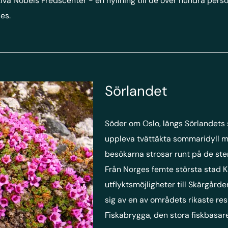
ktiva Nobels Fredscenter - en hyllning till de över hundra per
es.
Sörlandet
Söder om Oslo, längs Sörlandets
uppleva tvättäkta sommaridyll 
besökarna strosar runt på de ste
Från Norges femte största stad K
utflyktsmöjligheter till Skärgård
sig av en av områdets rikaste resu
Fiskabrygga, den stora fiskbasar