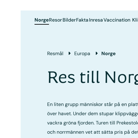
Norge
Resor
Bilder
Fakta
Inresa
Vaccination
Kl
Resmål
Europa
Norge
Res till Nor
En liten grupp människor står på en plat
över havet. Under dem stupar klippvägge
vackra gröna fjorden. Turen till Prekesto
och norrmännen vet att sätta pris på de