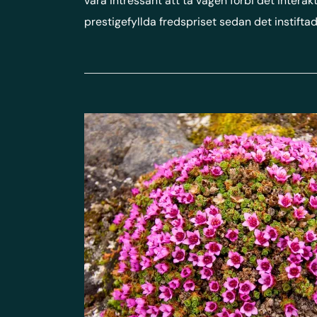
vara intressant att ta vägen förbi det intera
prestigefyllda fredspriset sedan det instiftad