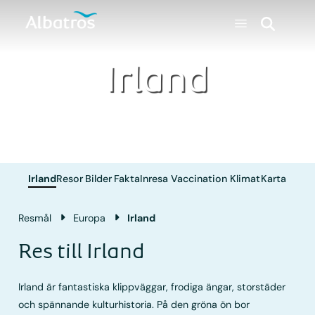
Irland
Irland
Resor
Bilder
Fakta
Inresa
Vaccination
Klimat
Karta
Resmål
Europa
Irland
Res till Irland
Irland är fantastiska klippväggar, frodiga ängar, storstäder
och spännande kulturhistoria. På den gröna ön bor