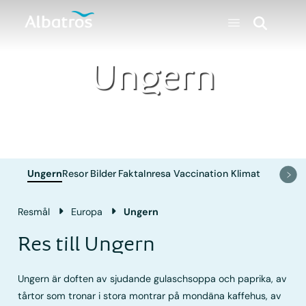
Ungern
Ungern
Resor
Bilder
Fakta
Inresa
Vaccination
Klimat
Resmål
Europa
Ungern
Res till Ungern
Ungern är doften av sjudande gulaschsoppa och paprika, av
tårtor som tronar i stora montrar på mondäna kaffehus, av