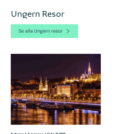
Ungern Resor
Se alla Ungern resor
5 dagar
|
2 avresor
|
Från 11 998:-