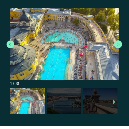
1
/
31