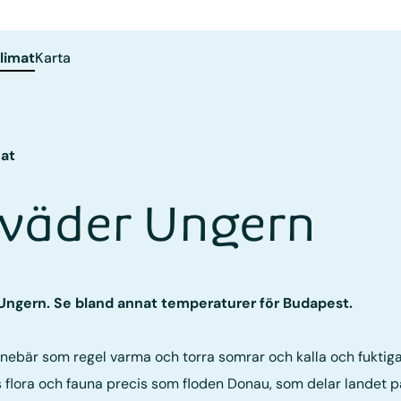
limat
Karta
mat
 väder Ungern
 Ungern. Se bland annat temperaturer för Budapest.
innebär som regel varma och torra somrar och kalla och fuktig
s flora och fauna precis som floden Donau, som delar landet 