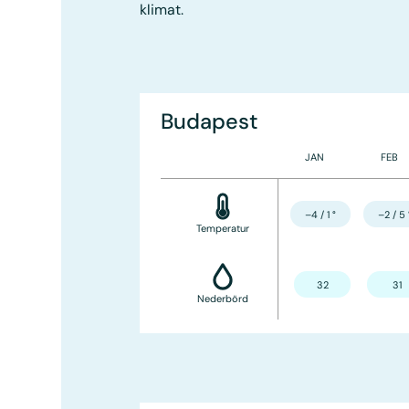
klimat.
Budapest
JAN
FEB
–4 / 1
°
–2 / 5
Temperatur
32
31
Nederbörd