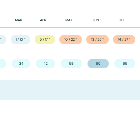
MAR
APR
MAJ
JUN
JUL
°
1 / 10
°
5 / 17
°
10 / 22
°
13 / 25
°
14 / 27
°
34
42
59
80
65