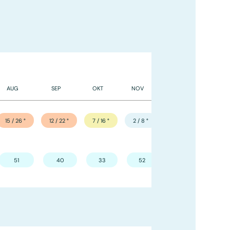
AUG
SEP
OKT
NOV
DEC
15 / 26
°
12 / 22
°
7 / 16
°
2 / 8
°
–2 / 3
°
51
40
33
52
40