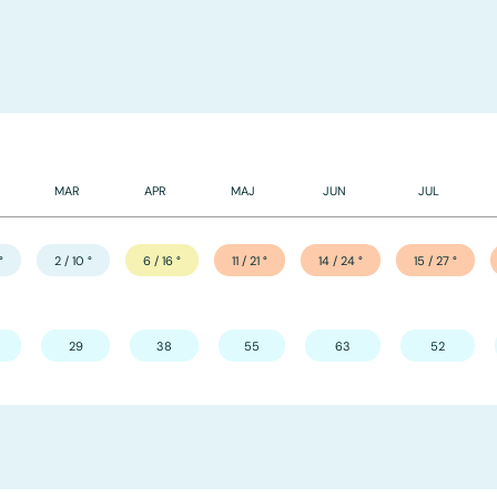
MAR
APR
MAJ
JUN
JUL
°
2 / 10
°
6 / 16
°
11 / 21
°
14 / 24
°
15 / 27
°
29
38
55
63
52