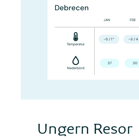
Debrecen
JAN
FEB
–5 / 1
°
–3 / 4
Temperatur
37
30
Nederbörd
Ungern Resor