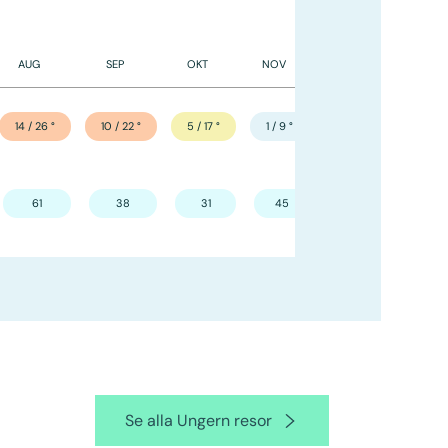
AUG
SEP
OKT
NOV
DEC
14 / 26
°
10 / 22
°
5 / 17
°
1 / 9
°
–3 / 3
°
61
38
31
45
40
Se alla Ungern resor