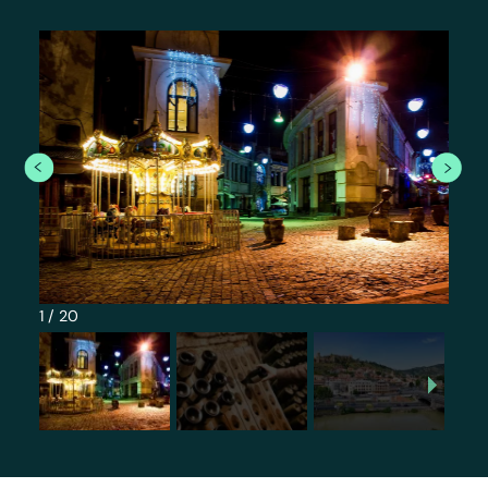
1
/
20