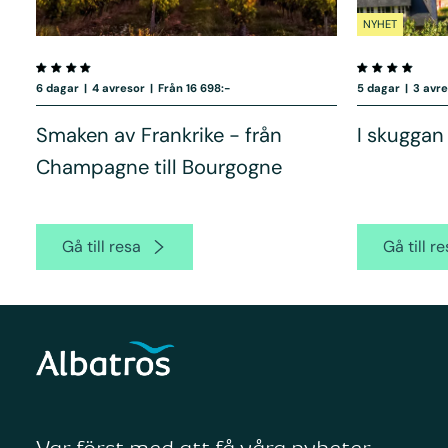
NYHET
6 dagar
|
4 avresor
|
Från 16 698:-
5 dagar
|
3 avr
Smaken av Frankrike - från
I skugga
Champagne till Bourgogne
Gå till resa
Gå till r