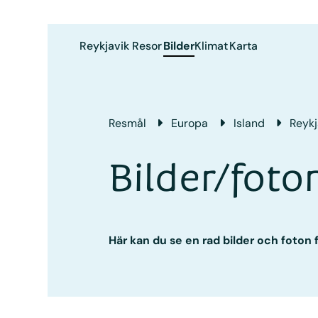
Reykjavik
Resor
Bilder
Klimat
Karta
Resmål
Europa
Island
Reykj
Bilder/foto
Här kan du se en rad bilder och foton 