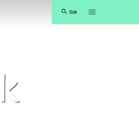
Sök
k