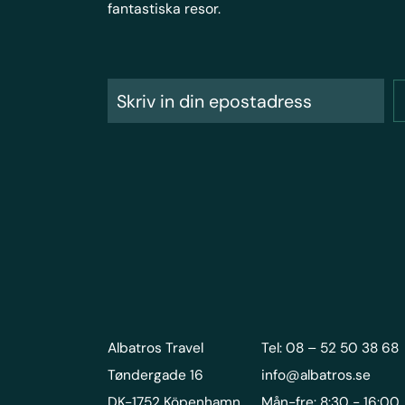
fantastiska resor.
Albatros Travel
Tel: 08 – 52 50 38 68
Tøndergade 16
info@albatros.se
DK-1752 Köpenhamn
Mån-fre: 8:30 - 16:00