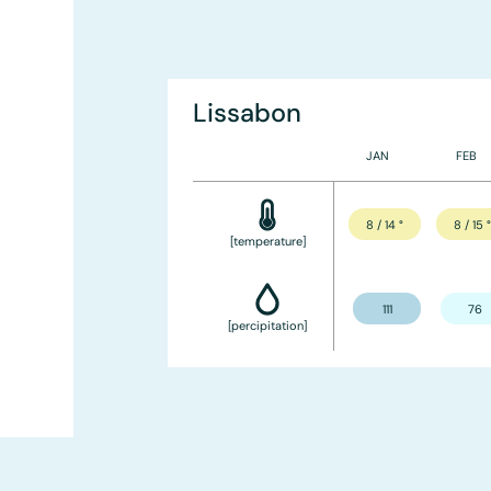
Lissabon
JAN
FEB
8 / 14
°
8 / 15
[temperature]
111
76
[percipitation]