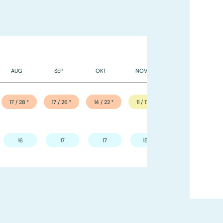
AUG
SEP
OKT
NOV
DEC
17 / 28
°
17 / 26
°
14 / 22
°
11 / 17
°
9 / 15
°
16
17
17
15
14