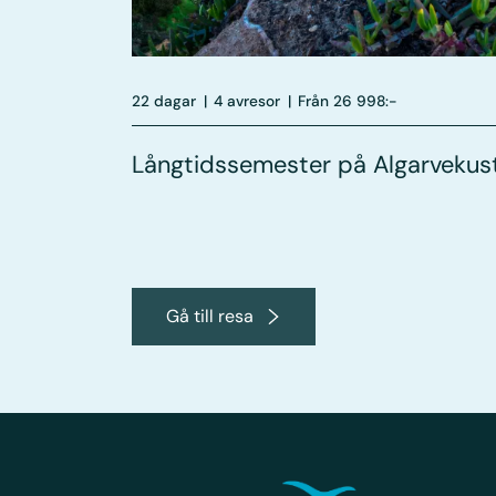
22 dagar
|
4 avresor
|
Från 26 998:-
Långtidssemester på Algarvekus
Gå till resa