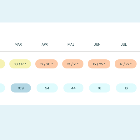
MAR
APR
MAJ
JUN
JUL
°
10 / 17
°
12 / 20
°
13 / 21
°
15 / 25
°
17 / 27
°
109
54
44
16
16