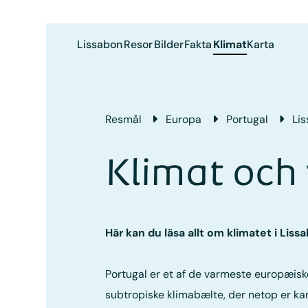
Lissabon
Resor
Bilder
Fakta
Klimat
Karta
Resmål
Europa
Portugal
Li
Klimat och 
Här kan du läsa allt om klimatet i Li
Portugal er et af de varmeste europæisk
subtropiske klimabælte, der netop er ka