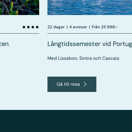
22 dagar
|
4 avresor
|
Från 25 998:-
ten
Långtidssemester vid Portuga
Med Lissabon, Sintra och Cascais
Gå till resa