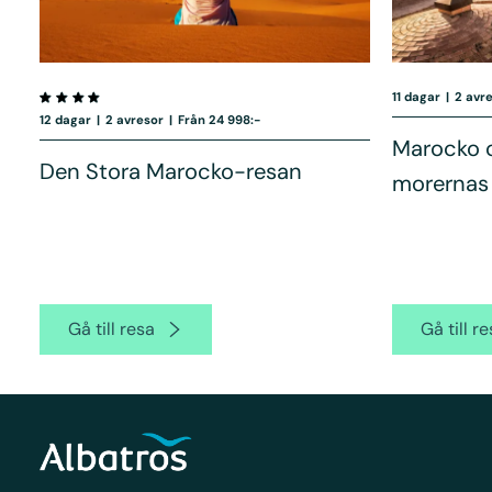
11 dagar
|
2 avr
12 dagar
|
2 avresor
|
Från 24 998:-
Marocko 
Den Stora Marocko-resan
morernas 
Gå till resa
Gå till r