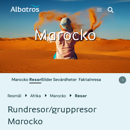
Marocko
Marocko
Resor
Bilder
Sevärdheter
Fakta
Inresa
Resmål
Afrika
Marocko
Resor
Rundresor/gruppresor
Marocko