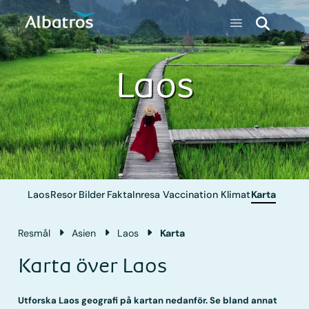
Laos
Laos
Resor
Bilder
Fakta
Inresa
Vaccination
Klimat
Karta
Resmål
Asien
Laos
Karta
Karta över Laos
Utforska Laos geografi på kartan nedanför. Se bland annat