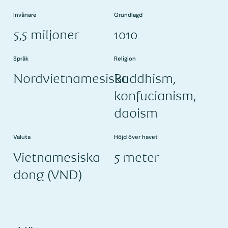
Invånare
Grundlagd
5,5 miljoner
1010
Språk
Religion
Nordvietnamesiska
Buddhism,
konfucianism,
daoism
Valuta
Höjd över havet
Vietnamesiska
5 meter
dong (VND)