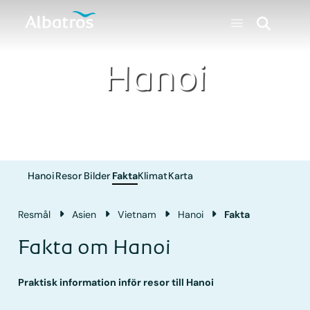
Hanoi
Hanoi
Resor
Bilder
Fakta
Klimat
Karta
Resmål
Asien
Vietnam
Hanoi
Fakta
Fakta om Hanoi
Praktisk information inför resor till Hanoi