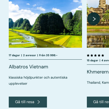
17 dagar
|
2 avresor
|
Från 35 998:-
15 dagar
|
4 avr
Albatros Vietnam
Khmererna
klassiska höjdpunkter och autentiska
Thailand, Ka
upplevelser
Gå till resa
Gå till r