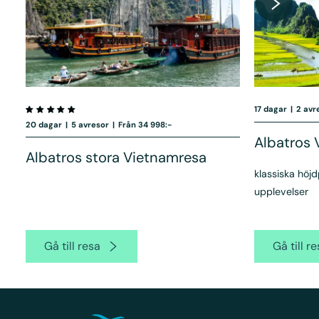
17 dagar
|
2 avr
20 dagar
|
5 avresor
|
Från 34 998:-
Albatros
Albatros stora Vietnamresa
klassiska höj
upplevelser
Gå till resa
Gå till r