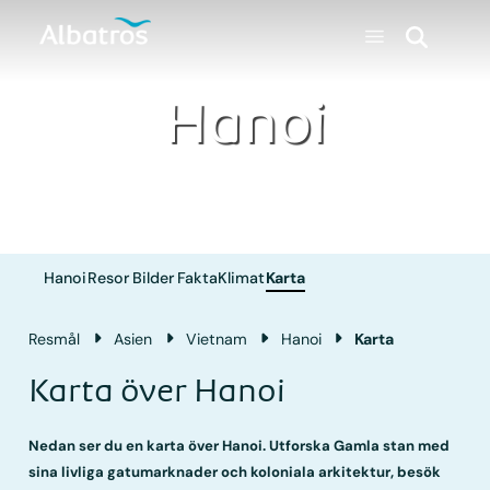
Hanoi
Hanoi
Resor
Bilder
Fakta
Klimat
Karta
Resmål
Asien
Vietnam
Hanoi
Karta
Karta över Hanoi
Nedan ser du en karta över Hanoi. Utforska Gamla stan med
sina livliga gatumarknader och koloniala arkitektur, besök