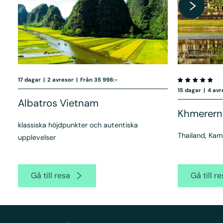
17 dagar
|
2 avresor
|
Från 35 998:-
15 dagar
|
4 avr
Albatros Vietnam
Khmererna
klassiska höjdpunkter och autentiska
Thailand, Ka
upplevelser
Gå till resa
Gå till r