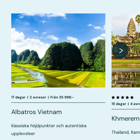
17 dagar
|
2 avresor
|
Från 35 998:-
15 dagar
|
4 avr
Albatros Vietnam
Khmererna
klassiska höjdpunkter och autentiska
Thailand, Ka
upplevelser