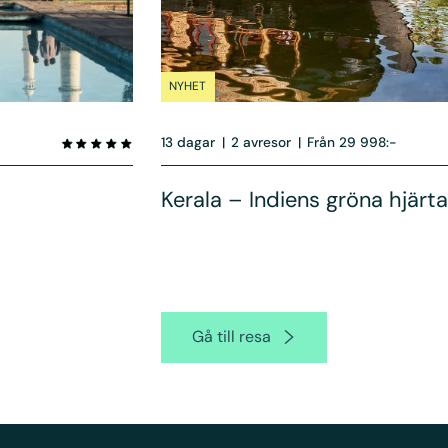
NYHET
13 dagar
|
2 avresor
|
Från 29 998:-
Kerala – Indiens gröna hjärt
Gå till resa