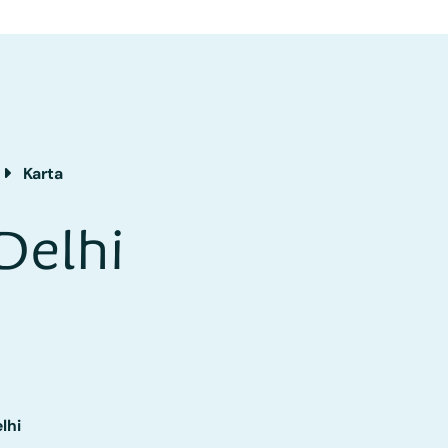
Karta
Delhi
lhi