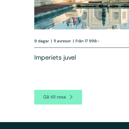
9 dagar
|
11 avresor
|
Från 17 998:-
Imperiets juvel
Gå till resa