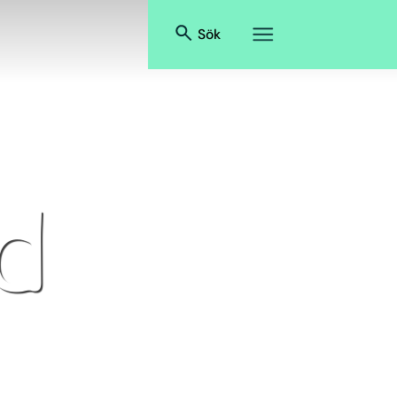
Sök
d