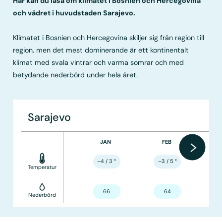
Här kan du läsa om klimatet i Bosnien och Hercegovina
och vädret i huvudstaden Sarajevo.
Klimatet i Bosnien och Hercegovina skiljer sig från region till
region, men det mest dominerande är ett kontinentalt
klimat med svala vintrar och varma somrar och med
betydande nederbörd under hela året.
Sarajevo
JAN
FEB
–4 / 3
°
–3 / 5
°
Temperatur
66
64
Nederbörd