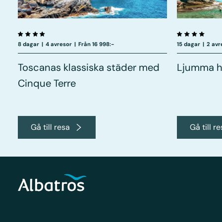
8 dagar
|
4 avresor
|
Från 16 998:-
15 dagar
|
2 avr
Toscanas klassiska städer med
Ljumma hö
Cinque Terre
Gå till resa
Gå till r