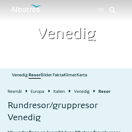
Venedig
Venedig
Resor
Bilder
Fakta
Klimat
Karta
Resmål
Europa
Italien
Venedig
Resor
Rundresor/gruppresor
Venedig