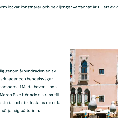
som lockar konstnärer och paviljonger vartannat år till ett av
edig genom århundraden en av
 marknader och handelsvägar
a hamnarna i Medelhavet – och
Marco Polo började sin resa till
historia, och de flesta av de cirka
sörjer sig på turism.