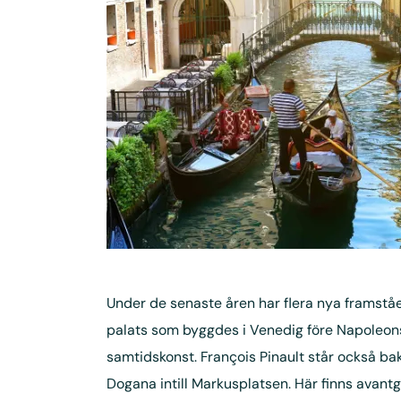
Under de senaste åren har flera nya framståen
palats som byggdes i Venedig före Napoleons 
samtidskonst. François Pinault står också bak
Dogana intill Markusplatsen. Här finns avan