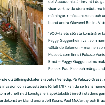
dell'Accademia, är inrymt i de 
visar verk av de stora mästarna 
målningar, renässanskonst och eu
bland andra Giovanni Bellini, Vit
1900-talets största konstnärer 
Peggy Guggenheim var, som namn
välkände Solomon – mannen som
Museet, som finns i Palazzo Veni
Ernst – Peggy Guggenheims make
Pollock, Paul Klee och många and
de utställningslokaler skapats i Venedig. På Palazzo Grassi, 
invasion och stadsstatens förfall 1797, kan du se fransmanne
om ett helt nytt konstgalleri, spektakulärt inrett i stadens ga
tgardekonst av bland andra Jeff Koons, Paul McCarthy och Br