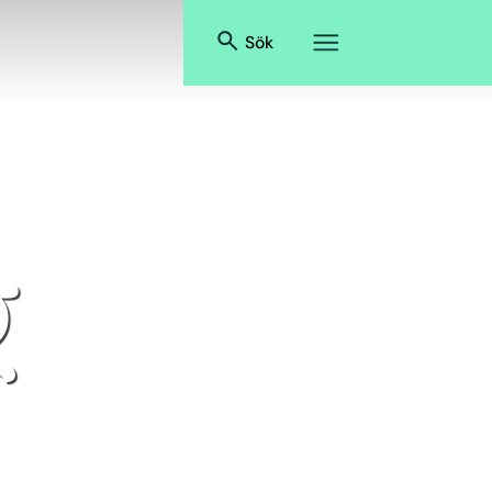
Sök
g