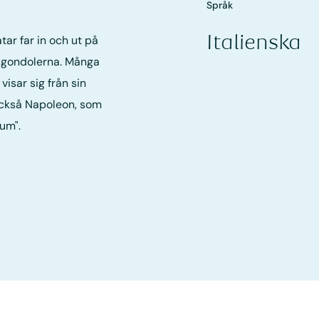
Språk
Italienska
tar far in och ut på
a gondolerna. Många
visar sig från sin
också Napoleon, som
um".