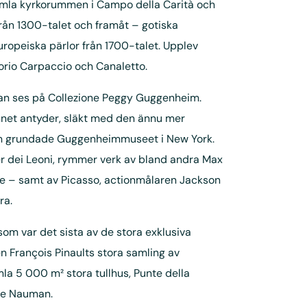
gamla kyrkorummen i Campo della Carità och
från 1300-talet och framåt – gotiska
ropeiska pärlor från 1700-talet. Upplev
torio Carpaccio och Canaletto.
kan ses på Collezione Peggy Guggenheim.
et antyder, släkt med den ännu mer
 grundade Guggenheimmuseet i New York.
er dei Leoni, rymmer verk av bland andra Max
 – samt av Picasso, actionmålaren Jackson
ra.
som var det sista av de stora exklusiva
n François Pinaults stora samling av
mla 5 000 m² stora tullhus, Punte della
uce Nauman.