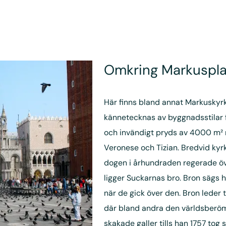
Omkring Markuspl
Här finns bland annat Markuskyr
kännetecknas av byggnadsstilar f
och invändigt pryds av 4000 m² m
Veronese och Tizian. Bredvid kyr
dogen i århundraden regerade ö
ligger Suckarnas bro. Bron sägs h
när de gick över den. Bron leder 
där bland andra den världsberö
skakade galler tills han 1757 tog 