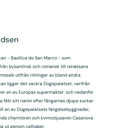
adsen
kan - Basilica de San Marco - som
rån bysantinsk och romansk till renässans
osaik utifrån ritningar av bland andra
kan ligger det vackra Dogepalatset, varifrån
ver en av Europas supermakter, och nedanför
a fått sitt namn efter fångarnas djupa suckar
till en av Dogepalatsets fängelsebyggnader,
mda charmören och kvinnotjusaren Casanova
sig ut genom celltaket.