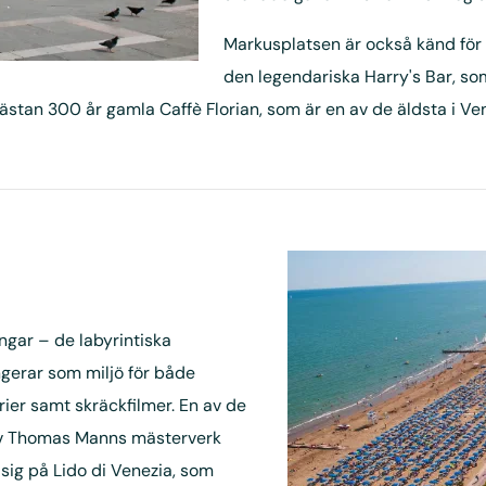
Markusplatsen är också känd för 
den legendariska Harry's Bar, so
 nästan 300 år gamla Caffè Florian, som är en av de äldsta i Ve
ingar – de labyrintiska
gerar som miljö för både
ier samt skräckfilmer. En av de
 av Thomas Manns mästerverk
sig på Lido di Venezia, som