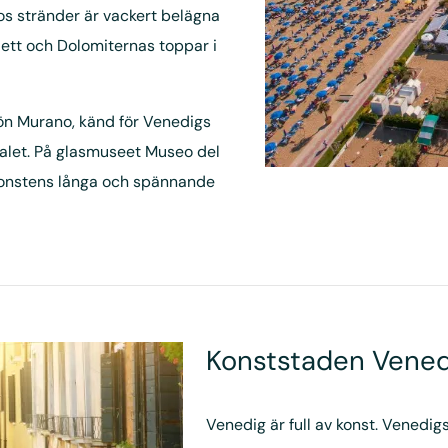
dos stränder är vackert belägna
ett och Dolomiternas toppar i
ön Murano, känd för Venedigs
alet. På glasmuseet Museo del
skonstens långa och spännande
Konststaden Vened
Venedig är full av konst. Venedi