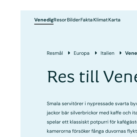
Venedig
Resor
Bilder
Fakta
Klimat
Karta
Resmål
Europa
Italien
Vene
Res till Ve
Smala servitörer i nypressade svarta byx
jackor bär silverbrickor med kaffe och ital
spelar ett klassiskt potpurri för kafégä
kamerorna försöker fånga duvornas flykt