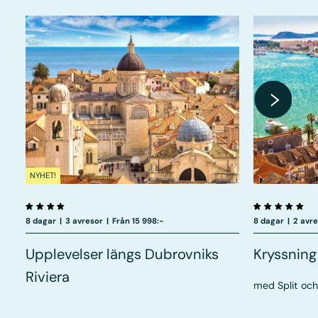
NYHET!
8 dagar
|
3 avresor
|
Från 15 998:-
8 dagar
|
2 avr
Upplevelser längs Dubrovniks
Kryssning
Riviera
med Split oc