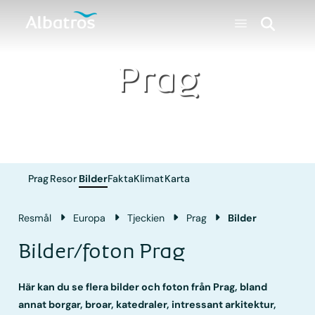
Prag
Prag
Resor
Bilder
Fakta
Klimat
Karta
Resmål
Europa
Tjeckien
Prag
Bilder
Bilder/foton Prag
Här kan du se flera bilder och foton från Prag, bland
annat borgar, broar, katedraler, intressant arkitektur,