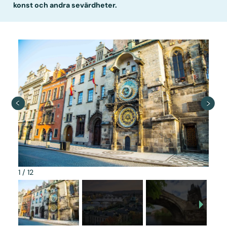
konst och andra sevärdheter.
1
/
12