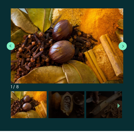
1
/
8