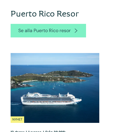
Puerto Rico Resor
Se alla Puerto Rico resor
NYHET
12 dagar
|
1 avresa
|
Från 39 998:-