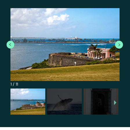
1
/
11