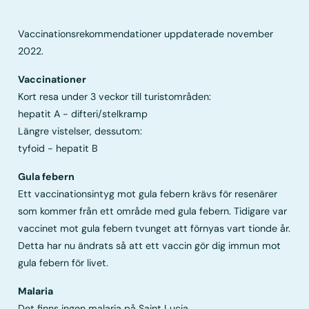
Vaccinationsrekommendationer uppdaterade november
2022.
Vaccinationer
Kort resa under 3 veckor till turistområden:
hepatit A - difteri/stelkramp
Längre vistelser, dessutom:
tyfoid - hepatit B
Gula febern
Ett vaccinationsintyg mot gula febern krävs för resenärer
som kommer från ett område med gula febern. Tidigare var
vaccinet mot gula febern tvunget att förnyas vart tionde år.
Detta har nu ändrats så att ett vaccin gör dig immun mot
gula febern för livet.
Malaria
Det finns ingen malaria på Saint Lucia.