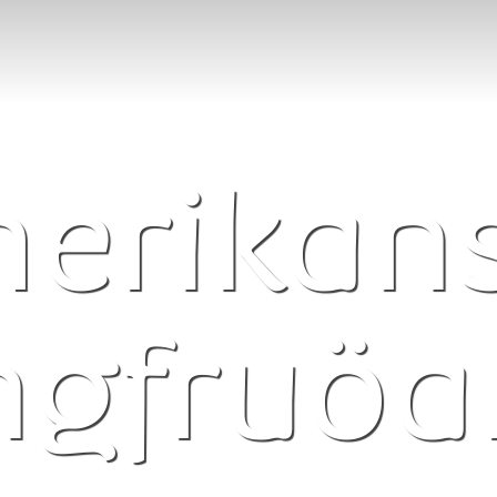
erikan
ngfruöa