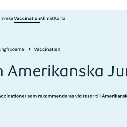
Inresa
Vaccination
Klimat
Karta
ungfruöarna
Vaccination
n Amerikanska J
vaccinationer som rekommenderas vid resor till Amerikans