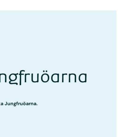
ungfruöarna
ka Jungfruöarna.