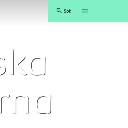
Sök
ska
rna