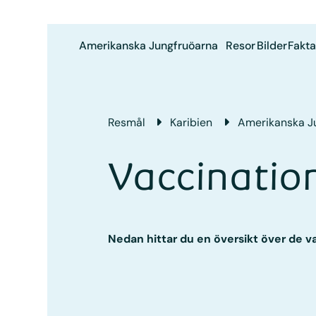
Amerikanska Jungfruöarna
Resor
Bilder
Fakta
Resmål
Karibien
Amerikanska J
Vaccinatio
Nedan hittar du en översikt över de 