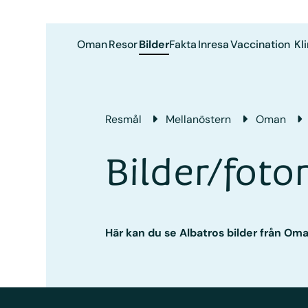
Oman
Resor
Bilder
Fakta
Inresa
Vaccination
Kl
Resmål
Mellanöstern
Oman
Bilder/fot
Här kan du se Albatros bilder från Oma