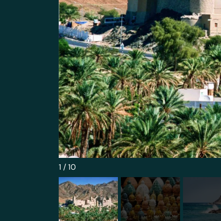
1
/
10