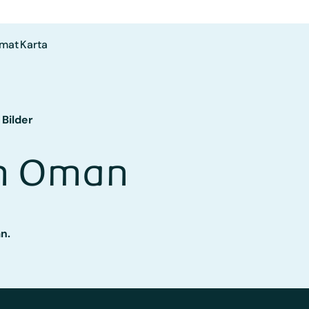
imat
Karta
Bilder
on Oman
n.