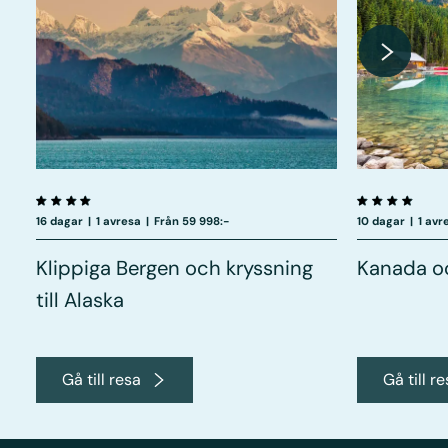
16 dagar
|
1 avresa
|
Från 59 998:-
10 dagar
|
1 avr
Klippiga Bergen och kryssning
Kanada oc
till Alaska
Gå till resa
Gå till r