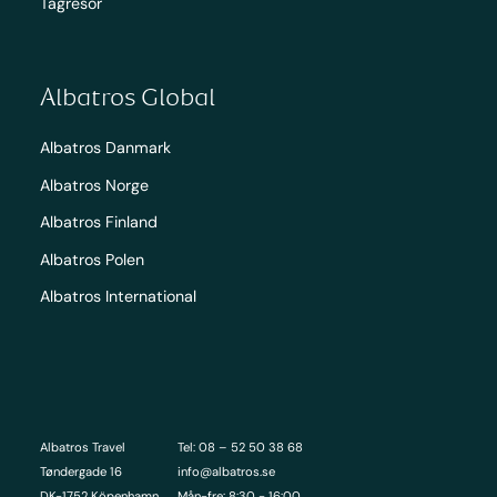
Tågresor
Albatros Global
Albatros Danmark
Albatros Norge
Albatros Finland
Albatros Polen
Albatros International
Albatros Travel
Tel: 08 – 52 50 38 68
Tøndergade 16
info@albatros.se
DK-1752 Köpenhamn
Mån-fre: 8:30 - 16:00