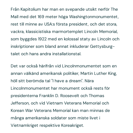
Från Kapitolium har man en svepande utsikt nerför The
Mall med det 169 meter höga Washingtonmonumentet,
rest till minne av USA:s första president, och det stora,
vackra, klassicistiska marmortemplet Lincoln Memorial,
som byggdes 1922 med en kolossal staty av Lincoln och
inskriptioner som bland annat inkluderar Gettysburg-
talet och hans andra installationstal.
Det var också härifrån vid Lincolnmonumentet som en
annan välkänd amerikansk politiker, Martin Luther King,
höll sitt berömda tal "I have a dream". Nära
Lincolnmonumentet har monument också rests för
presidenterna Franklin D. Roosevelt och Thomas
Jefferson, och vid Vietnam Veterans Memorial och
Korean War Veterans Memorial kan man minnas de
många amerikanska soldater som miste livet i
Vietnamkriget respektive Koreakriget.