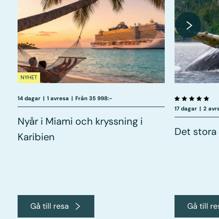
NYHET
14 dagar
|
1 avresa
|
Från 35 998:-
17 dagar
|
2 avr
Nyår i Miami och kryssning i
Det stora
Karibien
Gå till resa
Gå till r