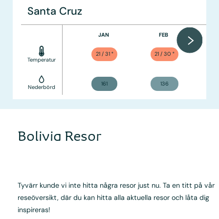
Santa Cruz
JAN
FEB
21 / 31
°
21 / 30
°
Temperatur
161
136
Nederbörd
Bolivia Resor
Tyvärr kunde vi inte hitta några resor just nu. Ta en titt på vår
reseöversikt, där du kan hitta alla aktuella resor och låta dig
inspireras!