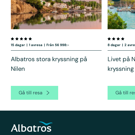
15 dagar
|
1 avresa
|
Från 56 998:-
8 dagar
|
2 avr
Albatros stora kryssning på
Livet på 
Nilen
kryssning
Gå till resa
Gå till r