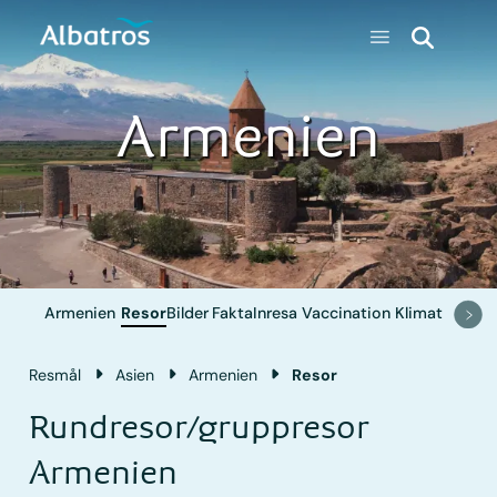
Armenien
Armenien
Resor
Bilder
Fakta
Inresa
Vaccination
Klimat
Resmål
Asien
Armenien
Resor
Rundresor/gruppresor
Armenien