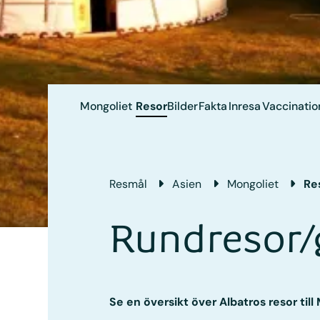
Mongoliet
Resor
Bilder
Fakta
Inresa
Vaccinatio
Resmål
Asien
Mongoliet
Re
Rundresor/
Se en översikt över Albatros resor till