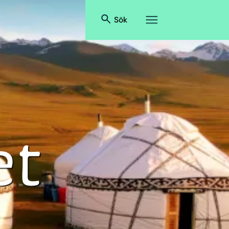
Sök
et