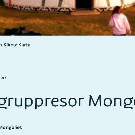
n
Klimat
Karta
sor
gruppresor Mongo
 Mongoliet